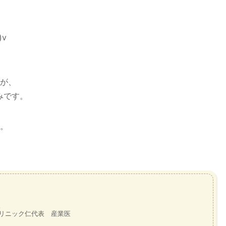
v
が、
みです。
。
リニック仁代表 産業医